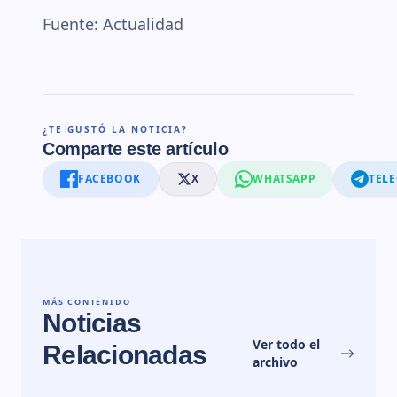
Fuente: Actualidad
¿TE GUSTÓ LA NOTICIA?
Comparte este artículo
FACEBOOK
X
WHATSAPP
TEL
MÁS CONTENIDO
Noticias
Ver todo el
Relacionadas
archivo