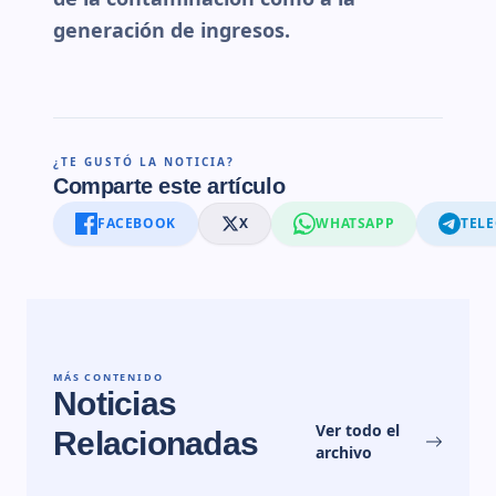
generación de ingresos.
¿TE GUSTÓ LA NOTICIA?
Comparte este artículo
FACEBOOK
X
WHATSAPP
TEL
MÁS CONTENIDO
Noticias
Ver todo el
Relacionadas
archivo